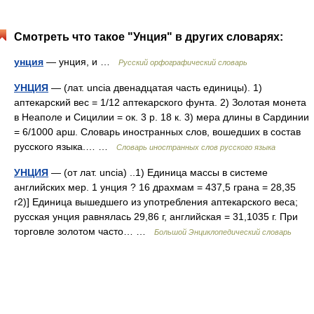
Смотреть что такое "Унция" в других словарях:
унция
— унция, и …
Русский орфографический словарь
УНЦИЯ
— (лат. uncia двенадцатая часть единицы). 1)
аптекарский вес = 1/12 аптекарского фунта. 2) Золотая монета
в Неаполе и Сицилии = ок. 3 р. 18 к. 3) мера длины в Сардинии
= 6/1000 арш. Словарь иностранных слов, вошедших в состав
русского языка.… …
Словарь иностранных слов русского языка
УНЦИЯ
— (от лат. uncia) ..1) Единица массы в системе
английских мер. 1 унция ? 16 драхмам = 437,5 грана = 28,35
г2)] Единица вышедшего из употребления аптекарского веса;
русская унция равнялась 29,86 г, английская = 31,1035 г. При
торговле золотом часто… …
Большой Энциклопедический словарь