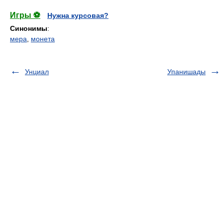
Игры ⚽
Нужна курсовая?
Синонимы
:
мера
,
монета
Унциал
Упанишады