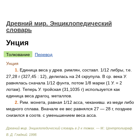
Древний мир. Энциклопедический
словарь
Унция
Толкование
Перевод
Унция
1.
Единица веса у древ. римлян, составл. 1/12 либры, т.е.
27,28 г (327,45 : 12), делилась на 24 скрупула. В ср. века У.
равнялась сначала 1/12 фунта, потом 1/8 марки (1 У. = 2
лотам). Теперь У. тройская (31,1035 г) используется как
единица веса драгоц. металлов.
2.
Рим. монета, равная 1/12 асса, чеканивш. из меди либо
медного сплава. Вначале ее вес равнялся 27 — 28 г, позднее
снизился в соотв. с уменьшением веса асса.
Древний мир. Энциклопедический словарь в 2-х томах. — М.: Центрполиграф
.
В. Д. Гладкий
.
1998
.