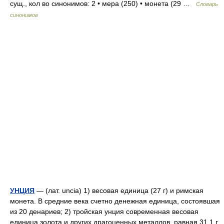
сущ., кол во синонимов: 2 • мера (250) • монета (29 …
Словарь
синонимов
УНЦИЯ
— (лат. uncia) 1) весовая единица (27 г) и римская
монета. В средние века счетно денежная единица, состоявшая
из 20 денариев; 2) тройская унция современная весовая
единица золота и других драгоценных металлов, равная 31,1 г.