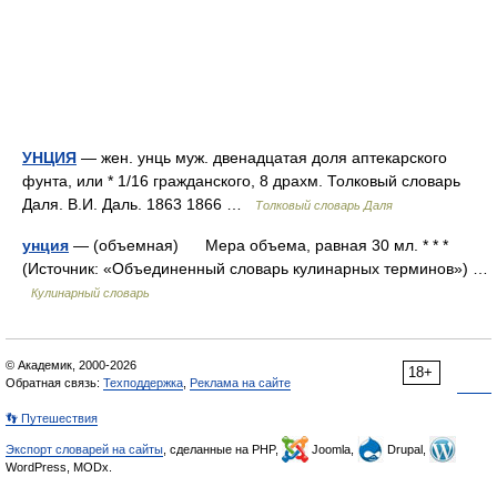
УНЦИЯ
— жен. унць муж. двенадцатая доля аптекарского
фунта, или * 1/16 гражданского, 8 драхм. Толковый словарь
Даля. В.И. Даль. 1863 1866 …
Толковый словарь Даля
унция
— (объемная) Мера объема, равная 30 мл. * * *
(Источник: «Объединенный словарь кулинарных терминов») …
Кулинарный словарь
© Академик, 2000-2026
18+
Обратная связь:
Техподдержка
,
Реклама на сайте
👣 Путешествия
Экспорт словарей на сайты
, сделанные на PHP,
Joomla,
Drupal,
WordPress, MODx.